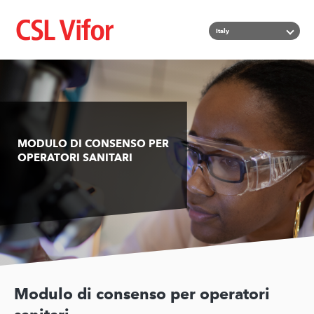
Salta
Mostra u
Italy
al
contenuto
principale
MODULO DI CONSENSO PER
OPERATORI SANITARI
Modulo di consenso per operatori