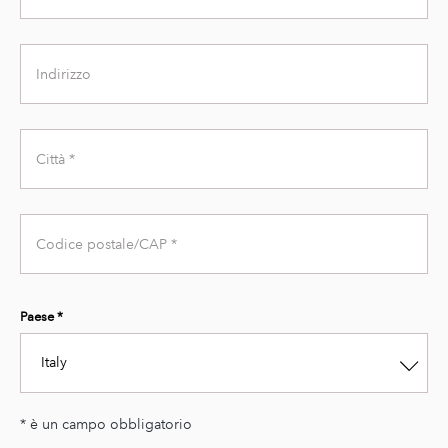
Name
Address
City
Zip
Code
Paese *
Italy
* è un campo obbligatorio
Second